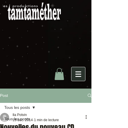
Post
Tous les posts
Ila Potvin
Tous les posts
15 déc. 2014
1 min de lecture
Nouvelles du nouveau CD
Votre communauté