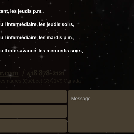
nt, les jeudis
p.m.,
I intermédiaire, les jeudis soirs,
I intermédiaire, les mardis p.m.,
II inter-avancé, les mercredis soirs,
r.com
​​​ / 418 878-2121
Desmaures (
Québec) G3A 1V9 Canada